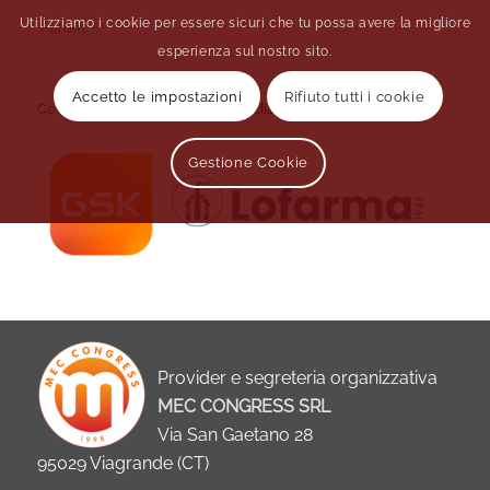
Utilizziamo i cookie per essere sicuri che tu possa avere la migliore
Forum
esperienza sul nostro sito.
Accetto le impostazioni
Rifiuto tutti i cookie
Con la sponsorizzazione non condizionante di
Gestione Cookie
Provider e segreteria organizzativa
MEC CONGRESS SRL
Via San Gaetano 28
95029 Viagrande (CT)